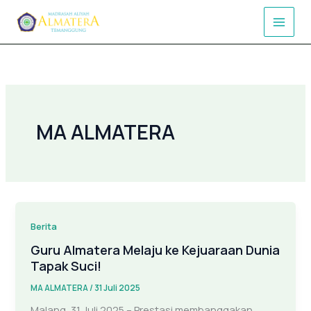
Lewati
ke
konten
MA ALMATERA
Berita
Guru Almatera Melaju ke Kejuaraan Dunia
Tapak Suci!
MA ALMATERA
/
31 Juli 2025
Malang, 31 Juli 2025 – Prestasi membanggakan